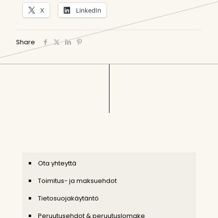
X
LinkedIn
Share
Ota yhteyttä
Toimitus- ja maksuehdot
Tietosuojakäytäntö
Peruutusehdot & peruutuslomake