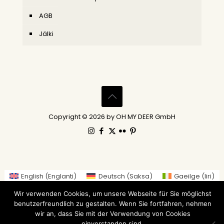
AGB
Jälki
Copyright © 2026 by OH MY DEER GmbH
English
(
Englanti
)
Deutsch
(
Saksa
)
Gaeilge
(
Iiri
)
العربية
(
Arabia
)
繁體中文
(
Perinteinen kiina
)
Wir verwenden Cookies, um unsere Webseite für Sie möglichst
Nederlands
(
Hollanti
)
Suomi
Français
(
Ranska
)
benutzerfreundlich zu gestalten. Wenn Sie fortfahren, nehmen
Italiano
(
Italia
)
日本語
(
Japani
)
wir an, dass Sie mit der Verwendung von Cookies
einverstanden sind.