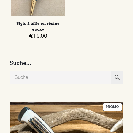
Stylo à bille en résine
époxy
€
119.00
Suche…
PRODUI
PROMO
EN
PROMO