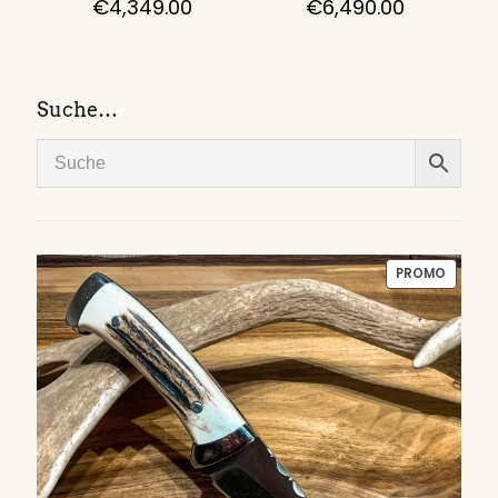
€
4,349.00
€
6,490.00
Suche…
PRODUI
PROMO
EN
PROMO