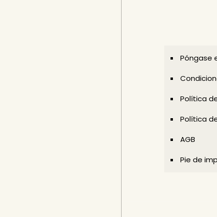
Póngase e
Condicion
Política d
Política d
AGB
Pie de im