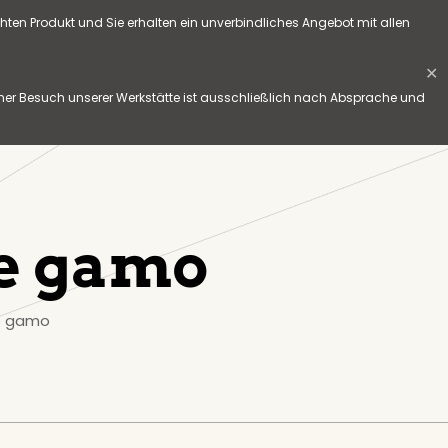
hten Produkt und Sie erhalten ein unverbindliches Angebot mit allen
✕
her Besuch unserer Werkstätte ist ausschließlich nach Absprache und
de gamo
e gamo