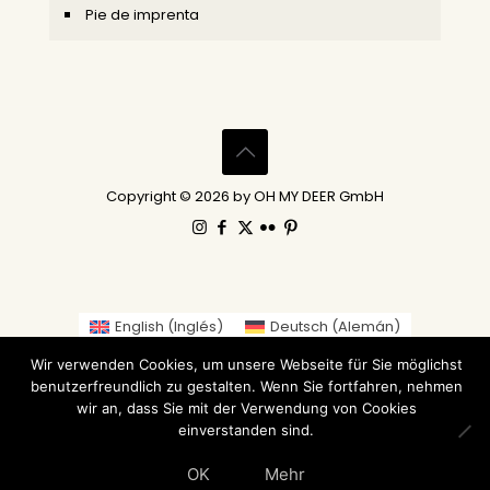
Pie de imprenta
Copyright © 2026 by OH MY DEER GmbH
English
(
Inglés
)
Deutsch
(
Alemán
)
Gaeilge
(
Irlandés
)
العربية
(
Árabe
)
Wir verwenden Cookies, um unsere Webseite für Sie möglichst
繁體中文
(
Chino tradicional
)
Nederlands
(
Holandés
)
benutzerfreundlich zu gestalten. Wenn Sie fortfahren, nehmen
Suomi
(
Finlandés
)
Français
(
Francés
)
Italiano
wir an, dass Sie mit der Verwendung von Cookies
einverstanden sind.
日本語
(
Japonés
)
Norsk bokmål
(
Bokmål
)
Русский
(
Ruso
)
Español
Svenska
(
Sueco
)
OK
Mehr