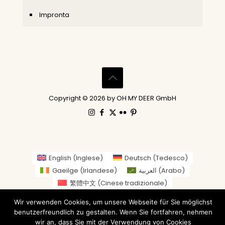
Impronta
Copyright © 2026 by OH MY DEER GmbH
English
(
Inglese
)
Deutsch
(
Tedesco
)
Gaeilge
(
Irlandese
)
العربية
(
Arabo
)
繁體中文
(
Cinese tradizionale
)
Nederlands
(
Olandese
)
Suomi
(
Finlandese
)
Wir verwenden Cookies, um unsere Webseite für Sie möglichst
Français
(
Francese
)
Italiano
benutzerfreundlich zu gestalten. Wenn Sie fortfahren, nehmen
日本語
(
Giapponese
)
wir an, dass Sie mit der Verwendung von Cookies