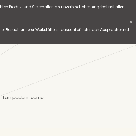
hten Produkt und Sie erhalten ein unverbindliches Angebot mit allen
✕
her Besuch unserer Werkstätte ist ausschließlich nach Absprache und
o
Lampada in corno