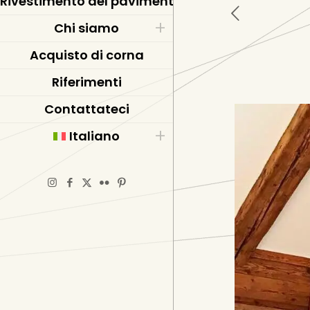
Rivestimento del pavimento in resina epossidic
Chi siamo
Acquisto di corna
Riferimenti
Contattateci
Italiano