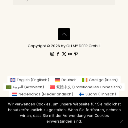
Copyright © 2026 by OH MY DEER GmbH
English
(
Englisch
)
Deutsch
Gaeilge
(
Irisch
)
العربية
(
Arabisch
)
繁體中文
(
Traditionelles Chinesisch
)
Nederlands
(
Niederländisch
)
Suomi
(
Finnisch
)
Français
(
Französisch
)
Italiano
(
Italienisch
)
Wir verwenden Cookies, um unsere Webseite für Sie möglichst
日本語
(
Japanisch
)
benutzerfreundlich zu gestalten. Wenn Sie fortfahren, nehmen
Norsk bokmål
(
Norwegisch (Buchsprache)
)
wir an, dass Sie mit der Verwendung von Cookies
einverstanden sind.
Русский
(
Russisch
)
Español
(
Spanisch
)