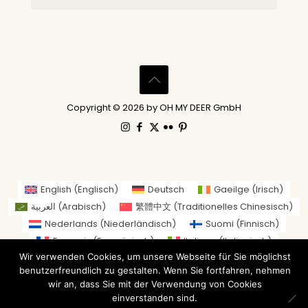
Copyright © 2026 by OH MY DEER GmbH
English
(
Englisch
)
Deutsch
Gaeilge
(
Irisch
)
العربية
(
Arabisch
)
繁體中文
(
Traditionelles Chinesisch
)
Nederlands
(
Niederländisch
)
Suomi
(
Finnisch
)
Français
(
Französisch
)
Italiano
(
Italienisch
)
Wir verwenden Cookies, um unsere Webseite für Sie möglichst
日本語
(
Japanisch
)
benutzerfreundlich zu gestalten. Wenn Sie fortfahren, nehmen
Norsk bokmål
(
Norwegisch (Buchsprache)
)
wir an, dass Sie mit der Verwendung von Cookies
Русский
(
Russisch
)
Español
(
Spanisch
)
einverstanden sind.