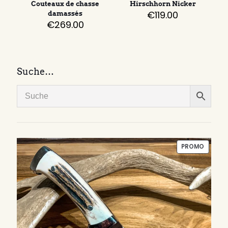
Couteaux de chasse
Hirschhorn Nicker
€
119.00
damassés
€
269.00
Suche…
PRODUI
PROMO
EN
PROMO