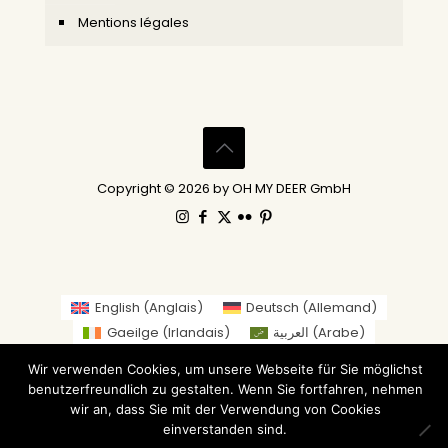
Mentions légales
Copyright © 2026 by OH MY DEER GmbH
English
(
Anglais
)
Deutsch
(
Allemand
)
Gaeilge
(
Irlandais
)
العربية
(
Arabe
)
繁體中文
(
Chinois traditionnel
)
Wir verwenden Cookies, um unsere Webseite für Sie möglichst
Nederlands
(
Néerlandais
)
Suomi
(
Finnois
)
benutzerfreundlich zu gestalten. Wenn Sie fortfahren, nehmen
Français
Italiano
(
Italien
)
日本語
(
Japonais
)
wir an, dass Sie mit der Verwendung von Cookies
einverstanden sind.
Norsk bokmål
(
Norvégien Bokmål
)
Русский
(
Russe
)