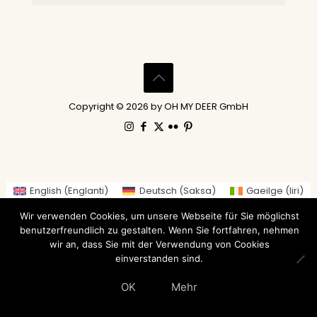
Copyright © 2026 by OH MY DEER GmbH
English
(
Englanti
)
Deutsch
(
Saksa
)
Gaeilge
(
Iiri
)
العربية
(
Arabia
)
繁體中文
(
Perinteinen kiina
)
Wir verwenden Cookies, um unsere Webseite für Sie möglichst
Nederlands
(
Hollanti
)
Suomi
Français
(
Ranska
)
benutzerfreundlich zu gestalten. Wenn Sie fortfahren, nehmen
Italiano
(
Italia
)
日本語
(
Japani
)
wir an, dass Sie mit der Verwendung von Cookies
einverstanden sind.
Norsk bokmål
(
Kirjanorja
)
Русский
(
Venäjä
)
Español
(
Espanja
)
Svenska
(
Ruotsi
)
OK
Mehr