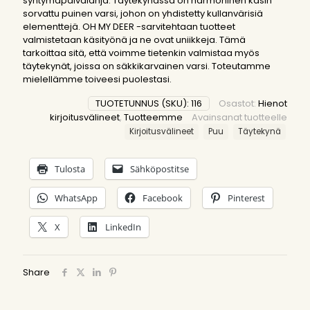
syntymäpäivälahja. Täytekynässä on harmoninen käsin
sorvattu puinen varsi, johon on yhdistetty kullanvärisiä
elementtejä. OH MY DEER -sarvitehtaan tuotteet
valmistetaan käsityönä ja ne ovat uniikkeja. Tämä
tarkoittaa sitä, että voimme tietenkin valmistaa myös
täytekynät, joissa on säkkikarvainen varsi. Toteutamme
mielellämme toiveesi puolestasi.
TUOTETUNNUS (SKU):
116
Osastot:
Hienot
kirjoitusvälineet
,
Tuotteemme
Avainsanat tuotteelle
Kirjoitusvälineet
Puu
Täytekynä
Tulosta
Sähköpostitse
WhatsApp
Facebook
Pinterest
X
LinkedIn
Share