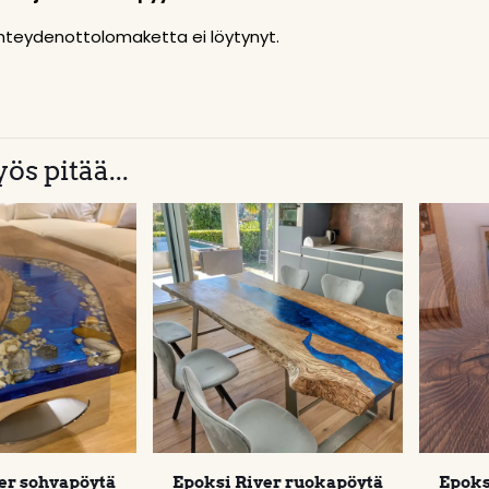
teydenottolomaketta ei löytynyt.
ös pitää...
er sohvapöytä
Epoksi River ruokapöytä
Epoks