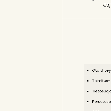
€
2
Ota yhtey
Toimitus-
Tietosuoj
Peruutuse