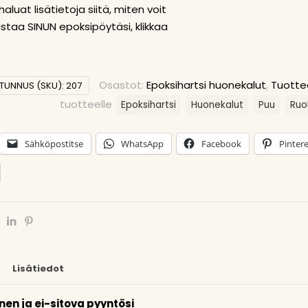
aluat lisätietoja siitä, miten voit
mistaa SINUN epoksipöytäsi,
klikkaa
Osastot:
Epoksihartsi huonekalut
,
Tuott
TUNNUS (SKU):
207
tuotteelle
Epoksihartsi
Huonekalut
Puu
Ruo
Sähköpostitse
WhatsApp
Facebook
Pintere
Lisätiedot
inen ja ei-sitova pyyntösi