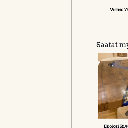
Virhe:
Yh
Saatat my
Epoksi Riv