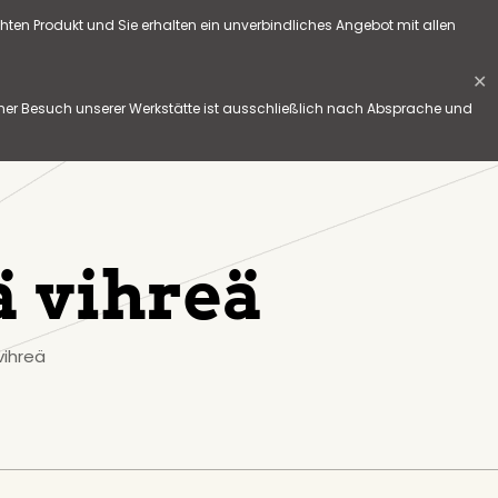
hten Produkt und Sie erhalten ein unverbindliches Angebot mit allen
✕
her Besuch unserer Werkstätte ist ausschließlich nach Absprache und
ä vihreä
vihreä