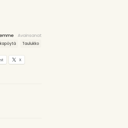
eemme
Avainsanat
kapöytä
Taulukko
st
X