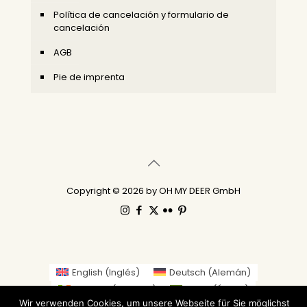
Política de cancelación y formulario de
cancelación
AGB
Pie de imprenta
Copyright © 2026 by OH MY DEER GmbH
English
(
Inglés
)
Deutsch
(
Alemán
)
Gaeilge
(
Irlandés
)
العربية
(
Árabe
)
Wir verwenden Cookies, um unsere Webseite für Sie möglichst
繁體中文
(
Chino tradicional
)
Nederlands
(
Holandés
)