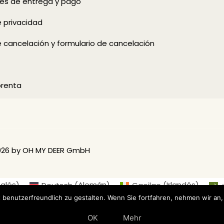
es de entrega y pago
e privacidad
e cancelación y formulario de cancelación
prenta
026 by OH MY DEER GmbH
nglés
)
Deutsch
(
Alemán
)
Gaeilge
(
Irlandés
)
ة
 benutzerfreundlich zu gestalten. Wenn Sie fortfahren, nehmen wir an,
dés
)
Suomi
(
Finlandés
)
Français
(
Francés
)
It
Русский
(
Ruso
)
Español
Sv
OK
Mehr