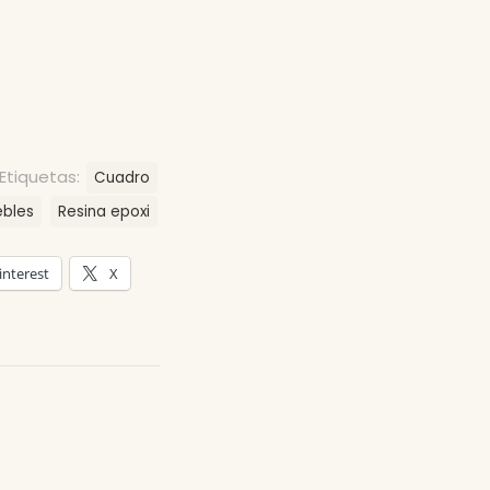
Etiquetas:
Cuadro
bles
Resina epoxi
interest
X