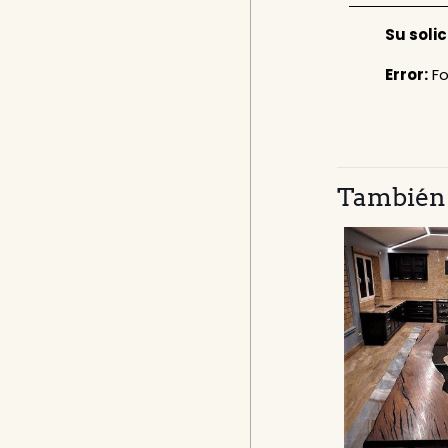
Su solic
Error:
Fo
También