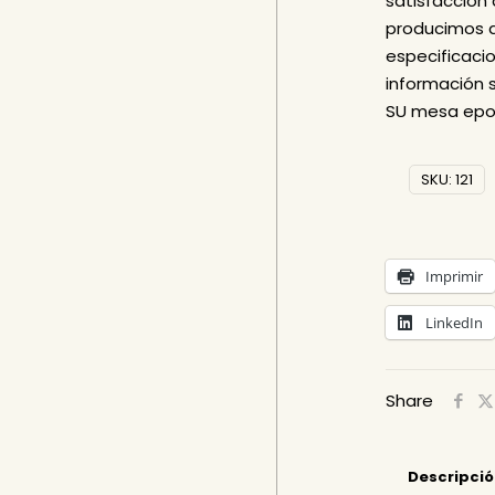
satisfacción 
producimos a
especificaci
información 
SU mesa epo
SKU:
121
Imprimir
LinkedIn
Share
Descripci