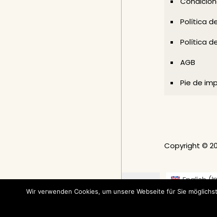
Condicion
Política d
Política d
AGB
Pie de im
Copyright © 2
English
(
I
Wir verwenden Cookies, um unsere Webseite für Sie möglichst
Nederlands
(
Holan