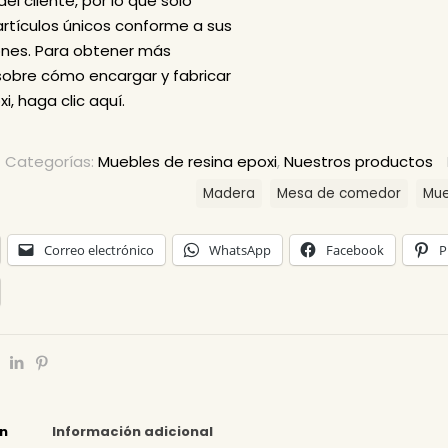
del cliente, por lo que sólo
rtículos únicos conforme a sus
ones. Para obtener más
sobre cómo encargar y fabricar
xi,
haga clic aquí
.
Categorías:
Muebles de resina epoxi
,
Nuestros productos
Madera
Mesa de comedor
Mue
Correo electrónico
WhatsApp
Facebook
P
ón
Información adicional