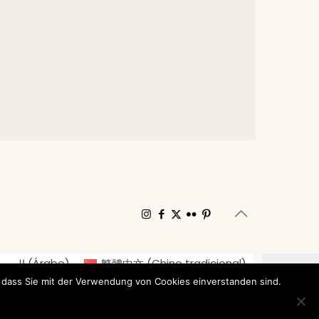
العربي
(
Árabe
)
繁體中文
(
Chino tradicional
)
 dass Sie mit der Verwendung von Cookies einverstanden sind.
aliano
日本語
(
Japonés
)
Norsk bokmål
(
Bokmål
)
enska
(
Sueco
)