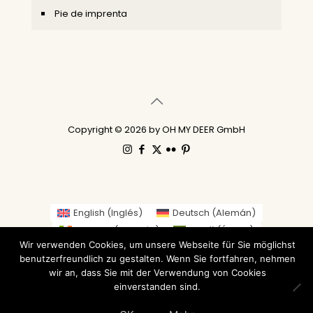
Pie de imprenta
Copyright © 2026 by OH MY DEER GmbH
English
(
Inglés
)
Deutsch
(
Alemán
)
Gaeilge
(
Irlandés
)
العربية
(
Árabe
)
Wir verwenden Cookies, um unsere Webseite für Sie möglichst
繁體中文
(
Chino tradicional
)
Nederlands
(
Holandés
)
benutzerfreundlich zu gestalten. Wenn Sie fortfahren, nehmen
Suomi
(
Finlandés
)
Français
(
Francés
)
Italiano
wir an, dass Sie mit der Verwendung von Cookies
日本語
(
Japonés
)
Norsk bokmål
(
Bokmål
)
einverstanden sind.
Русский
(
Ruso
)
Español
Svenska
(
Sueco
)