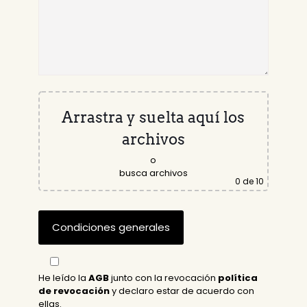
Arrastra y suelta aquí los
archivos
o
busca archivos
0
de 10
He leído la
AGB
junto con la revocación
política
de revocación
y declaro estar de acuerdo con
ellas.