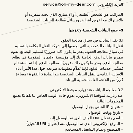
البريد الإلكتروني: service@oh-my-deer.com
المراقب هو الشخص الطبيعي أو الاعتباري الذي يحدد بمفرده أو
بالاشتراك مع آخرين أغراض ووسائل معالجة البيانات الشخصية.
3- جمع البيانات الشخصية وتخزينها
3.1 نقل البيانات في سياق معالجة العقود
تُنقل البيانات الشخصية التي نجمعها إلى شركة النقل المكلفة بالتسليم
في سياق معالجة العقود، بقدر ما يكون ذلك ضروريًا لتسليم البضائع. نقوم
بتمرير بيانات الدفع الخاصة بك إلى مؤسسة الائتمان المفوضة في نطاق
معالجة الدفع، بقدر ما يكون ذلك ضروريًا لمعالجة الدفع. إذا تم استخدام
مُقدِّمي خدمات الدفع، فإننا نُقدِّم معلومات صريحة حول هذا الأمر أدناه.
الأساس القانوني لنقل البيانات الشخصية هو المادة 6 الفقرة 1 مضاءة
(ب) من اللائحة العامة لحماية البيانات.
3.2 معالجة البيانات عند زيارة موقعنا الإلكتروني
عند زيارتك لموقعنا الإلكتروني، يقوم خادم الويب الخاص بنا تلقائيًا بجمع
المعلومات التالية:
- عنوان IP الخاص بجهاز الوصول
- تاريخ ووقت الوصول
- اسم وعنوان URL للملف الذي تم الوصول إليه
- الموقع الإلكتروني الذي تم الوصول منه (عنوان URL المُحيل)
- المتصفح ونظام التشغيل المستخدم