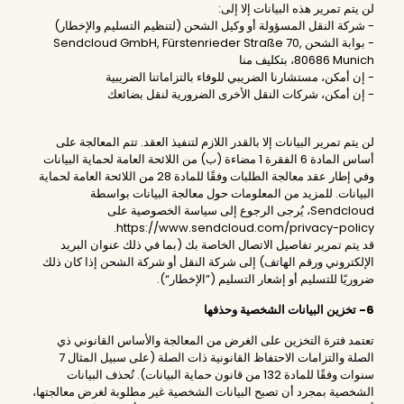
لن يتم تمرير هذه البيانات إلا إلى:
- شركة النقل المسؤولة أو وكيل الشحن (لتنظيم التسليم والإخطار)
- بوابة الشحن Sendcloud GmbH, Fürstenrieder Straße 70,
80686 Munich، بتكليف منا
- إن أمكن، مستشارنا الضريبي للوفاء بالتزاماتنا الضريبية
- إن أمكن، شركات النقل الأخرى الضرورية لنقل بضائعك
لن يتم تمرير البيانات إلا بالقدر اللازم لتنفيذ العقد. تتم المعالجة على
أساس المادة 6 الفقرة 1 مضاءة (ب) من اللائحة العامة لحماية البيانات
وفي إطار عقد معالجة الطلبات وفقًا للمادة 28 من اللائحة العامة لحماية
البيانات. للمزيد من المعلومات حول معالجة البيانات بواسطة
Sendcloud، يُرجى الرجوع إلى سياسة الخصوصية على
https://www.sendcloud.com/privacy-policy.
قد يتم تمرير تفاصيل الاتصال الخاصة بك (بما في ذلك عنوان البريد
الإلكتروني ورقم الهاتف) إلى شركة النقل أو شركة الشحن إذا كان ذلك
ضروريًا للتسليم أو إشعار التسليم (”الإخطار“).
6- تخزين البيانات الشخصية وحذفها
تعتمد فترة التخزين على الغرض من المعالجة والأساس القانوني ذي
الصلة والتزامات الاحتفاظ القانونية ذات الصلة (على سبيل المثال 7
سنوات وفقًا للمادة 132 من قانون حماية البيانات). تُحذف البيانات
الشخصية بمجرد أن تصبح البيانات الشخصية غير مطلوبة لغرض معالجتها،