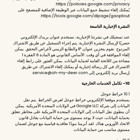
https://policies.google.com/privacy.
يُمكنك إلغاء تنشيط جمع البيانات عبر الوظيفة الإضافية للمتصفح على
https://tools.google.com/dlpage/gaoptout.
النشرة الإخبارية التاسعة
عند تسجيلك في نشرتنا الإخبارية، نستخدم عنوان بريدك الإلكتروني
حصريًا لإرسال النشرة الإخبارية. يتم إجراء التسجيل عن طريق الاشتراك
المزدوج. نقوم بتخزين عنوان IP والطابع الزمني لأغراض التحقق. يمكن
إلغاء الموافقة في أي وقت. الأساس القانوني هو المادة 6 الفقرة 1
مضاءة من اللائحة العامة لحماية البيانات. يمكن العثور على رابط إلغاء
الاشتراك في كل رسالة إخبارية أو يمكنك إلغاء الاشتراك عن طريق
إرسال بريد إلكتروني إلى service@oh-my-deer.com.
10- تكامل الخدمات الخارجية
10.1 خرائط جوجل
يستخدم موقعنا الإلكتروني خرائط جوجل لعرض الخرائط. يتم نقل
البيانات إلى شركة Google LLC في الولايات المتحدة الأمريكية. يمكن
أن ينطوي نقل البيانات إلى الولايات المتحدة الأمريكية على مخاطر تتعلق
بحماية البيانات، حيث لا يوجد مستوى من حماية البيانات يعادل قانون
الاتحاد الأوروبي هناك. لقد أبرمنا بنودًا تعاقدية قياسية مع جوجل لضمان
مستوى مناسب من حماية البيانات.