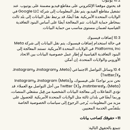
10.2 يوتيوب
قد يحتوي موقعنا الإلكتروني على مقاطع فيديو مضمنة على يوتيوب. عند
تشغيل مقاطع الفيديو، يتم نقل المعلومات إلى شركة Google LLC في
الولايات المتحدة الأمريكية. هنا أيضًا، قد يرتبط نقل البيانات إلى بلد ثالث
بمخاطر حماية البيانات. تتم المعالجة أيضًا على أساس البنود التعاقدية
القياسية لضمان مستوى مناسب من حماية البيانات.
10.3 إضافات فيسبوك
في حالة استخدام إضافات فيسبوك، يتم نقل البيانات إلى شركة Meta
Platforms, Inc. في الولايات المتحدة الأمريكية. تستند المعالجة إلى
البنود التعاقدية القياسية أو إطار عمل خصوصية البيانات بين الاتحاد
الأوروبي والولايات المتحدة، إن أمكن.
10.4 وسائل التواصل الاجتماعي (Meta، وInstagram، وInstagram،
وTwitter/X)
نحن ندير تواجدًا على فيسبوك، وInstagram (Meta)، وInstagram
(Meta)، وInstinterest، وTwitter (X) من أجل التواصل مع العملاء. قد
تؤدي التفاعلات إلى معالجة البيانات الشخصية من قِبل مشغلي المنصات،
وربما أيضًا في بلدان ثالثة مثل الولايات المتحدة الأمريكية. للحصول على
مزيد من المعلومات، يُرجى الرجوع إلى سياسات الخصوصية الخاصة
بمُقدِّمي الخدمة المعنيين.
11- حقوقك كصاحب بيانات
تتمتع بالحقوق التالية: