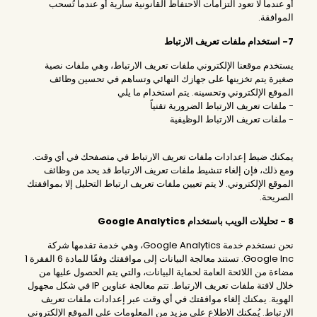
أو عندما لا تعود التزامات الاحتفاظ القانونية سارية أو عندما تُسحب
الموافقة.
7- استخدام ملفات تعريف الارتباط
يستخدم موقعنا الإلكتروني ملفات تعريف الارتباط، وهي ملفات نصية
صغيرة يتم تخزينها على جهازك النهائي وتساهم في تحسين وظائف
الموقع الإلكتروني وتحسينه. يتم استخدام ما يلي
- ملفات تعريف الارتباط الضرورية تقنياً
- ملفات تعريف الارتباط الوظيفية
يمكنك ضبط إعدادات ملفات تعريف الارتباط في متصفحك في أي وقت.
ومع ذلك، فإن إلغاء تنشيط ملفات تعريف الارتباط قد يحد من وظائف
الموقع الإلكتروني. لا يتم تعيين ملفات تعريف ارتباط التحليل إلا بموافقتك
الصريحة.
8 - تحليلات الويب باستخدام Google Analytics
نحن نستخدم خدمة Google Analytics، وهي خدمة تقدمها شركة
Google Inc. تستند معالجة البيانات إلى موافقتك وفقًا للمادة 6 الفقرة 1
مضاءة من اللائحة العامة لحماية البيانات، والتي يتم الحصول عليها من
خلال لافتة ملفات تعريف الارتباط. تتم معالجة عناوين IP في شكل مجهول
الهوية. يمكنك إلغاء موافقتك في أي وقت عبر إعدادات ملفات تعريف
الارتباط. يُمكنك الاطلاع على مزيد من المعلومات على الموقع الإلكتروني