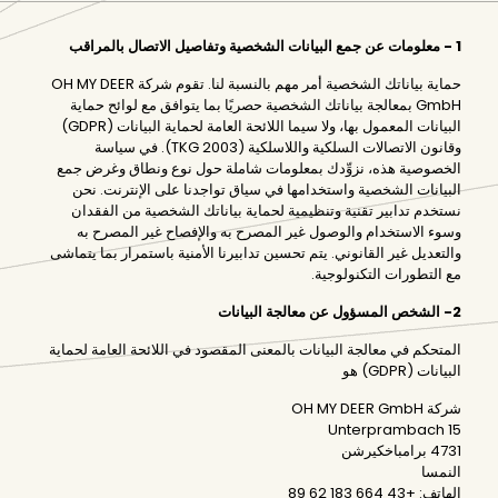
1 - معلومات عن جمع البيانات الشخصية وتفاصيل الاتصال بالمراقب
حماية بياناتك الشخصية أمر مهم بالنسبة لنا. تقوم شركة OH MY DEER
GmbH بمعالجة بياناتك الشخصية حصريًا بما يتوافق مع لوائح حماية
البيانات المعمول بها، ولا سيما اللائحة العامة لحماية البيانات (GDPR)
وقانون الاتصالات السلكية واللاسلكية (TKG 2003). في سياسة
الخصوصية هذه، نزوِّدك بمعلومات شاملة حول نوع ونطاق وغرض جمع
البيانات الشخصية واستخدامها في سياق تواجدنا على الإنترنت. نحن
نستخدم تدابير تقنية وتنظيمية لحماية بياناتك الشخصية من الفقدان
وسوء الاستخدام والوصول غير المصرح به والإفصاح غير المصرح به
والتعديل غير القانوني. يتم تحسين تدابيرنا الأمنية باستمرار بما يتماشى
مع التطورات التكنولوجية.
2- الشخص المسؤول عن معالجة البيانات
المتحكم في معالجة البيانات بالمعنى المقصود في اللائحة العامة لحماية
البيانات (GDPR) هو
شركة OH MY DEER GmbH
Unterprambach 15
4731 برامباخكيرشن
النمسا
الهاتف: +43 664 183 62 89