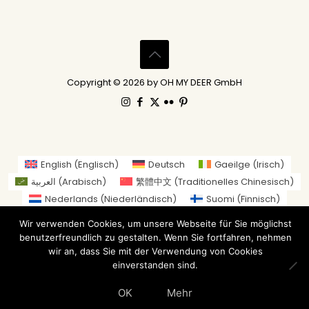
Copyright © 2026 by OH MY DEER GmbH
English
(
Englisch
)
Deutsch
Gaeilge
(
Irisch
)
العربية
(
Arabisch
)
繁體中文
(
Traditionelles Chinesisch
)
Nederlands
(
Niederländisch
)
Suomi
(
Finnisch
)
Français
(
Französisch
)
Italiano
(
Italienisch
)
Wir verwenden Cookies, um unsere Webseite für Sie möglichst
日本語
(
Japanisch
)
benutzerfreundlich zu gestalten. Wenn Sie fortfahren, nehmen
Norsk bokmål
(
Norwegisch (Buchsprache)
)
wir an, dass Sie mit der Verwendung von Cookies
einverstanden sind.
Русский
(
Russisch
)
Español
(
Spanisch
)
Svenska
(
Schwedisch
)
OK
Mehr