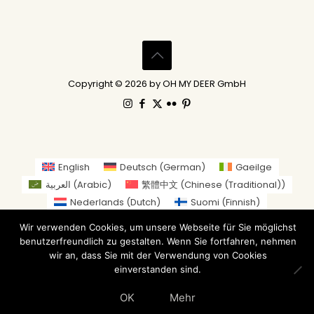
Copyright © 2026 by OH MY DEER GmbH
English
Deutsch
(
German
)
Gaeilge
العربية
(
Arabic
)
繁體中文
(
Chinese (Traditional)
)
Nederlands
(
Dutch
)
Suomi
(
Finnish
)
Français
(
French
)
Italiano
(
Italian
)
Wir verwenden Cookies, um unsere Webseite für Sie möglichst
日本語
(
Japanese
)
benutzerfreundlich zu gestalten. Wenn Sie fortfahren, nehmen
Norsk bokmål
(
Norwegian Bokmål
)
wir an, dass Sie mit der Verwendung von Cookies
einverstanden sind.
Русский
(
Russian
)
Español
(
Spanish
)
Svenska
(
Swedish
)
OK
Mehr