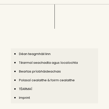
Déan teagmháil linn
Téarmaí seachadta agus íocaíochta
Beartas príobháideachais
Polasaí cealaithe & foirm cealaithe
TÉARMAÍ
Imprint