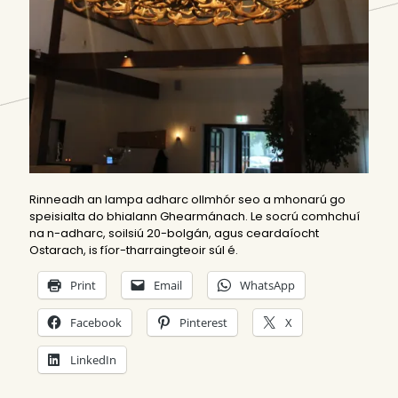
Rinneadh an lampa adharc ollmhór seo a mhonarú go
speisialta do bhialann Ghearmánach. Le socrú comhchuí
na n-adharc, soilsiú 20-bolgán, agus ceardaíocht
Ostarach, is fíor-tharraingteoir súl é.
Print
Email
WhatsApp
Facebook
Pinterest
X
LinkedIn