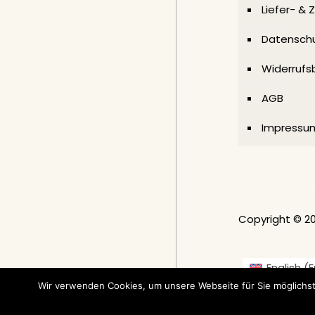
Liefer- &
Datenschu
Widerrufs
AGB
Impressu
Copyright © 2
English
(
E
Nederlands
(
Ni
Wir verwenden Cookies, um unsere Webseite für Sie möglichst
Norsk bokm