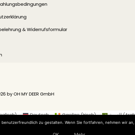
 Zahlungsbedingungen
tzerklärung
belehrung & Widerrufsformular
m
026 by OH MY DEER GmbH
nglisch
)
Deutsch
Gaeilge
(
Irisch
)
العربية
(
Arab
ederländisch
)
Suomi
(
Finnisch
)
Français
(
Französis
 benutzerfreundlich zu gestalten. Wenn Sie fortfahren, nehmen wir an,
ål
(
Norwegisch (Buchsprache)
)
Русский
(
Russisch
)
OK
Mehr