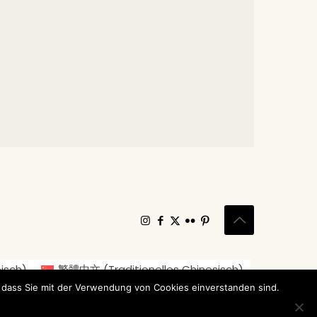
isch
)
繁體中文
(
Traditionelles Chinesisch
)
ch
)
Italiano
(
Italienisch
)
日本語
(
Japanisch
)
 dass Sie mit der Verwendung von Cookies einverstanden sind.
Español
(
Spanisch
)
Svenska
(
Schwedisch
)