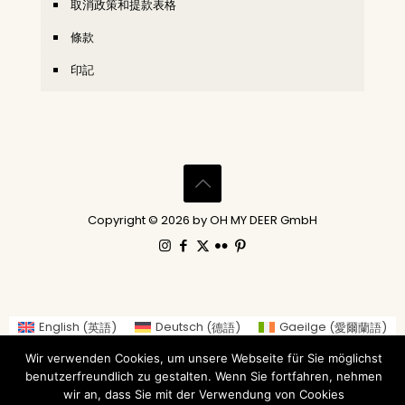
取消政策和提款表格
條款
印記
Copyright © 2026 by OH MY DEER GmbH
English
(
英語
)
Deutsch
(
德語
)
Gaeilge
(
愛爾蘭語
)
العربية
(
阿拉伯語
)
繁體中文
Nederlands
(
荷蘭語
)
Wir verwenden Cookies, um unsere Webseite für Sie möglichst
Suomi
(
芬蘭語
)
Français
(
法語
)
benutzerfreundlich zu gestalten. Wenn Sie fortfahren, nehmen
Italiano
(
義大利語
)
日本語
(
日語
)
wir an, dass Sie mit der Verwendung von Cookies