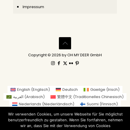
Impressum
Copyright © 2026 by OH MY DEER GmbH
English
(
Englisch
)
Deutsch
Gaeilge
(
Irisch
)
العربية
(
Arabisch
)
繁體中文
(
Traditionelles Chinesisch
)
Nederlands
(
Niederländisch
)
Suomi
(
Finnisch
)
Français
(
Französisch
)
Italiano
(
Italienisch
)
Wir verwenden Cookies, um unsere Webseite für Sie möglichst
日本語
(
Japanisch
)
benutzerfreundlich zu gestalten. Wenn Sie fortfahren, nehmen
Norsk bokmål
(
Norwegisch (Buchsprache)
)
wir an, dass Sie mit der Verwendung von Cookies