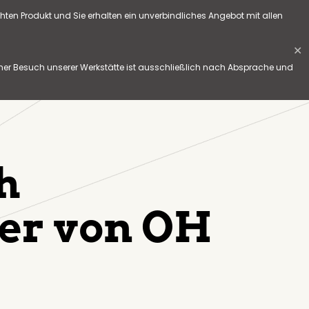
hten Produkt und Sie erhalten ein unverbindliches Angebot mit allen
✕
her Besuch unserer Werkstätte ist ausschließlich nach Absprache und
h
er von OH