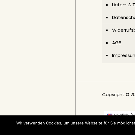
Liefer- &
Datenschu
Widerrufs
AGB
Impressu
Copyright © 2
English
(
E
Nederlands
(
Ni
Wir verwenden Cookies, um unsere Webseite für Sie möglichst
Norsk bokm