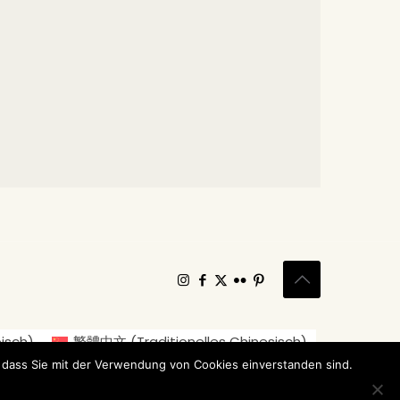
isch
)
繁體中文
(
Traditionelles Chinesisch
)
ch
)
Italiano
(
Italienisch
)
日本語
(
Japanisch
)
 dass Sie mit der Verwendung von Cookies einverstanden sind.
Español
(
Spanisch
)
Svenska
(
Schwedisch
)