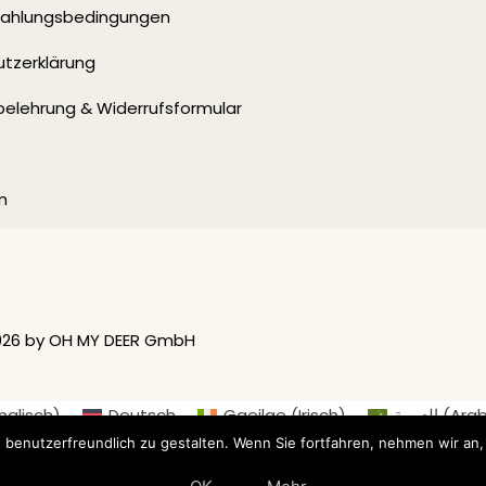
 Zahlungsbedingungen
tzerklärung
belehrung & Widerrufsformular
m
026 by OH MY DEER GmbH
nglisch
)
Deutsch
Gaeilge
(
Irisch
)
العربية
(
Arab
ederländisch
)
Suomi
(
Finnisch
)
Français
(
Französis
 benutzerfreundlich zu gestalten. Wenn Sie fortfahren, nehmen wir an,
ål
(
Norwegisch (Buchsprache)
)
Русский
(
Russisch
)