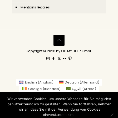
Mentions légales
Copyright © 2026 by OH MY DEER GmbH
English
(
Anglais
)
Deutsch
(
Allemand
)
Gaeilge
(
Irlandais
)
العربية
(
Arabe
)
繁體中文
(
Chinois traditionnel
)
Wir verwenden Cookies, um unsere Webseite für Sie möglichst
Nederlands
(
Néerlandais
)
Suomi
(
Finnois
)
benutzerfreundlich zu gestalten. Wenn Sie fortfahren, nehmen
Français
Italiano
(
Italien
)
日本語
(
Japonais
)
wir an, dass Sie mit der Verwendung von Cookies
einverstanden sind.
Norsk bokmål
(
Norvégien Bokmål
)
Русский
(
Russe
)