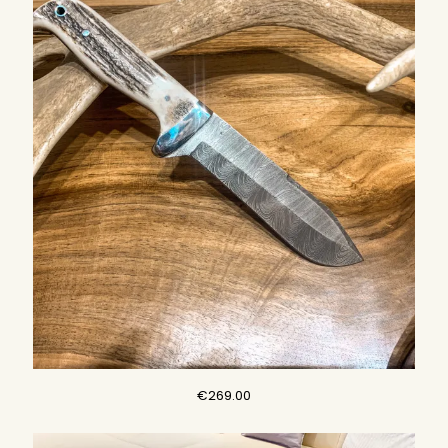
était :
est :
€289.00.
€249.00.
€
269.00