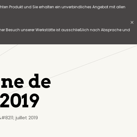
hten Produkt und Sie erhalten ein unverbindliches Angebot mit allen
✕
her Besuch unserer Werkstätte ist ausschließlich nach Absprache und
gne de
 2019
8211; juillet 2019