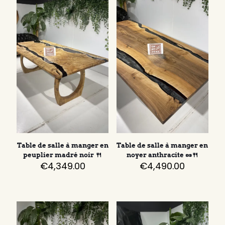
Table de salle à manger en
Table de salle à manger en
peuplier madré noir 🍴
noyer anthracite 🥜🍴
€
4,349.00
€
4,490.00