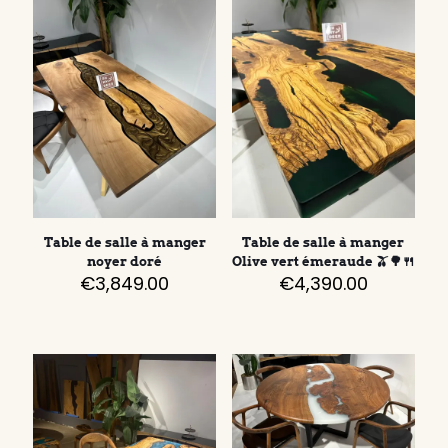
Table de salle à manger
Table de salle à manger
noyer doré
Olive vert émeraude 🫒🌳🍴
€
3,849.00
€
4,390.00