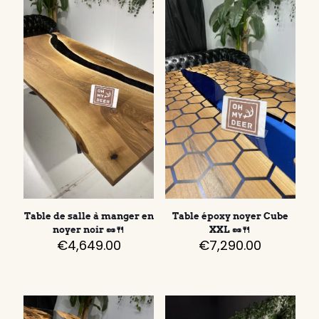
Table de salle à manger en
Table époxy noyer Cube
noyer noir 🥜🍴
XXL 🥜🍴
€
4,649.00
€
7,290.00