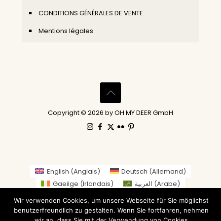
CONDITIONS GÉNÉRALES DE VENTE
Mentions légales
Copyright © 2026 by OH MY DEER GmbH
English
(
Anglais
)
Deutsch
(
Allemand
)
Gaeilge
(
Irlandais
)
العربية
(
Arabe
)
繁體中文
(
Chinois traditionnel
)
Wir verwenden Cookies, um unsere Webseite für Sie möglichst
Nederlands
(
Néerlandais
)
Suomi
(
Finnois
)
benutzerfreundlich zu gestalten. Wenn Sie fortfahren, nehmen
Français
Italiano
(
Italien
)
日本語
(
Japonais
)
wir an, dass Sie mit der Verwendung von Cookies