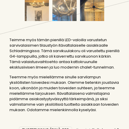
Teimme myös tämän pienillä LED-valoilla varustetun
sarvivalaisimen tilaustyön itävaltalaiselle asiakkaalle
Schladmingissa. Tämä sarvikuulakoru oli varustettu pienillä
G4-lamppuilla, jotka oli kaiverrettu sarvikuonon kärkiin.
Tämä valaistusvaihtoehto antaa kattokruunulle
eksklusiivisen ilmeen ja luo modernin chalet-tunnelman.
Teemme myös mielellämme sinulle sarvilampun
yksilöllisten toiveidesi mukaan. Olemme tietenkin joustavia
koon, ulkonäön ja muiden toiveiden suhteen, ja teemme
mielellämme tarjouksen. Itävaltalaisena valmistajana
pidämme asiakastyytyväisyyttä tärkeimpänä, ja siksi
valmistamme vain yksilöllisiä tuotteita asiakkaan toiveiden
mukaan. Odotamme mielenkiinnolla kyselyäsi.