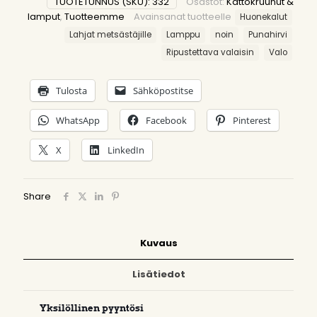
TUOTETUNNUS (SKU):
332
Osastot:
Kattokruunut &
lamput
,
Tuotteemme
Avainsanat tuotteelle
Huonekalut
Lahjat metsästäjille
Lamppu
noin
Punahirvi
Ripustettava valaisin
Valo
Tulosta
Sähköpostitse
WhatsApp
Facebook
Pinterest
X
LinkedIn
Share
Kuvaus
Lisätiedot
Yksilöllinen pyyntösi