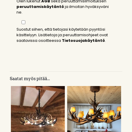
Olen lukenut
AGB
sekä peruuttamisilmoituksen
peruuttamiskäytäntö
ja ilmoitan hyväksyväni
ne.
Suostut siihen, että tietojasi käytetään pyyntösi
käsittelyyn. Lisätietoja ja peruuttamisohjeet ovat
saatavissa osoitteessa
Tietosuojakäytäntö
.
Saatat myös pitää...