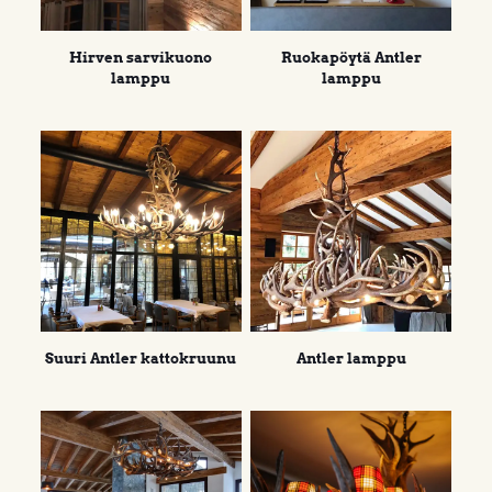
Hirven sarvikuono
Ruokapöytä Antler
lamppu
lamppu
Suuri Antler kattokruunu
Antler lamppu