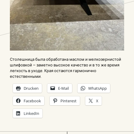
Столешница была обработана маслом и мелкозернистой
шлифовкой – заметно высокое качество и в то же время
легкость в уходе. Края остаются гармонично
естественными.
Drucken
E-Mail
WhatsApp
Facebook
Pinterest
X
LinkedIn