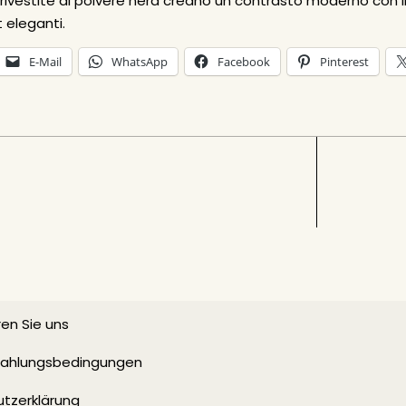
ivestite di polvere nera creano un contrasto moderno con il
t eleganti.
E-Mail
WhatsApp
Facebook
Pinterest
en Sie uns
 Zahlungsbedingungen
tzerklärung