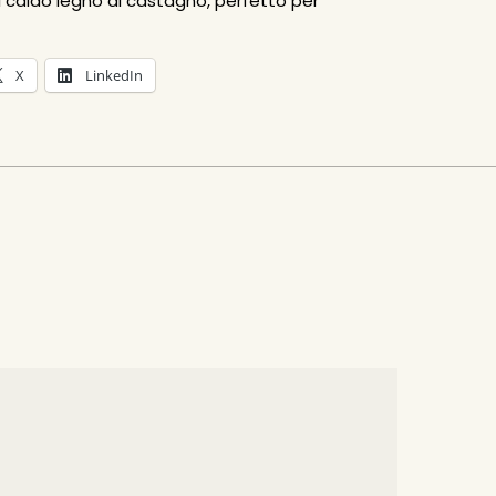
 caldo legno di castagno, perfetto per
X
LinkedIn