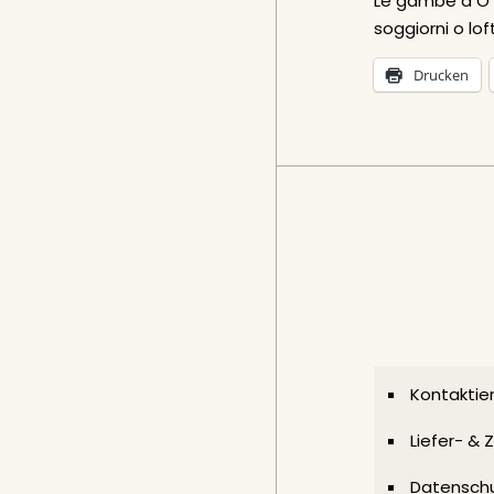
Le gambe a O r
soggiorni o lof
Drucken
Kontaktier
Liefer- &
Datenschu