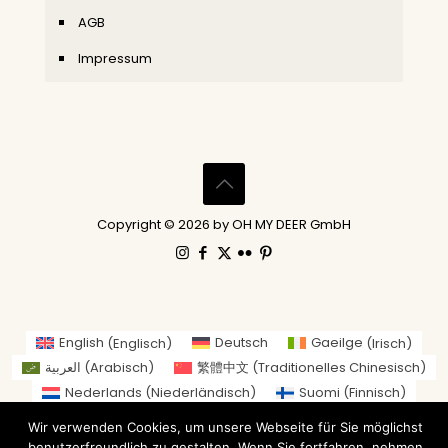
AGB
Impressum
Copyright © 2026 by OH MY DEER GmbH
English
(
Englisch
)
Deutsch
Gaeilge
(
Irisch
)
العربية
(
Arabisch
)
繁體中文
(
Traditionelles Chinesisch
)
Nederlands
(
Niederländisch
)
Suomi
(
Finnisch
)
Français
(
Französisch
)
Italiano
(
Italienisch
)
Wir verwenden Cookies, um unsere Webseite für Sie möglichst
日本語
(
Japanisch
)
benutzerfreundlich zu gestalten. Wenn Sie fortfahren, nehmen