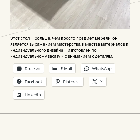
Этот стол – больше, чем просто предмет мебели: он
является выражением мастерства, качества материалов и
индивидуального дизайна – изготовлен по
индивидуальному заказу и с вниманием к деталям.
Drucken
E-Mail
WhatsApp
Facebook
Pinterest
X
LinkedIn