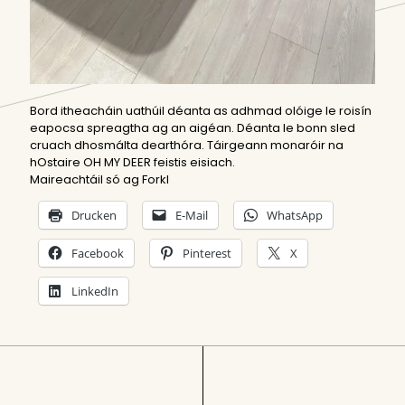
Bord itheacháin uathúil déanta as adhmad olóige le roisín
eapocsa spreagtha ag an aigéan. Déanta le bonn sled
cruach dhosmálta dearthóra. Táirgeann monaróir na
hOstaire OH MY DEER feistis eisiach.
Maireachtáil só ag Forkl
Drucken
E-Mail
WhatsApp
Facebook
Pinterest
X
LinkedIn