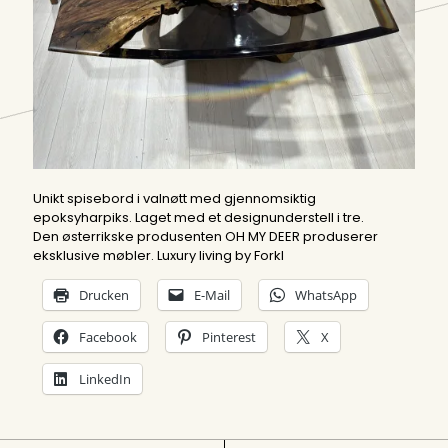
Unikt spisebord i valnøtt med gjennomsiktig
epoksyharpiks. Laget med et designunderstell i tre.
Den østerrikske produsenten OH MY DEER produserer
eksklusive møbler. Luxury living by Forkl
Drucken
E-Mail
WhatsApp
Facebook
Pinterest
X
LinkedIn