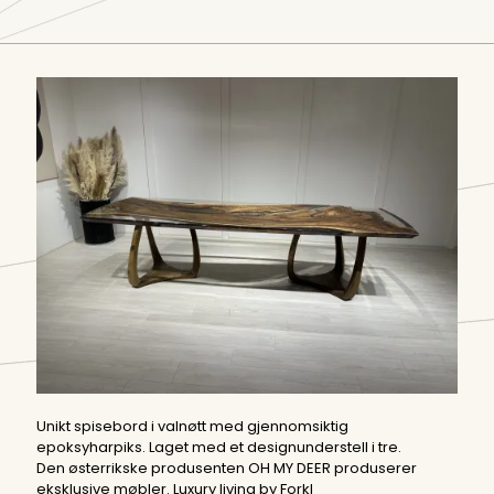
Unikt spisebord i valnøtt med gjennomsiktig
epoksyharpiks. Laget med et designunderstell i tre.
Den østerrikske produsenten OH MY DEER produserer
eksklusive møbler. Luxury living by Forkl