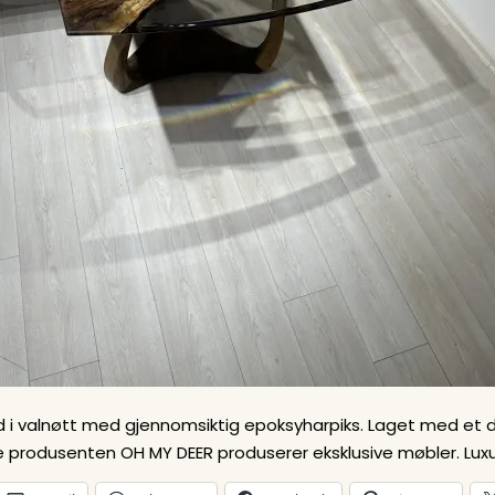
d i valnøtt med gjennomsiktig epoksyharpiks. Laget med et de
e produsenten OH MY DEER produserer eksklusive møbler. Luxury