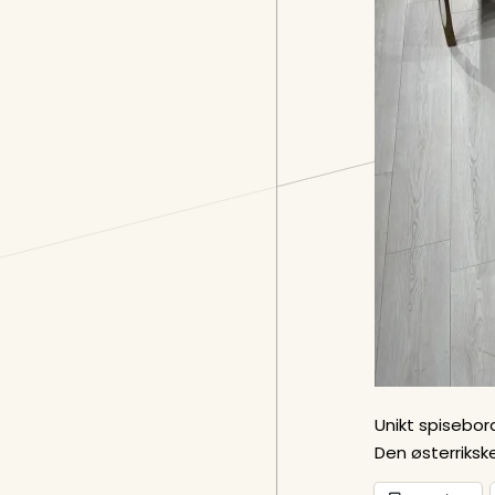
Unikt spisebor
Den østerriksk