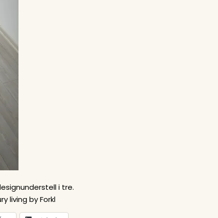
signunderstell i tre.
 living by Forkl