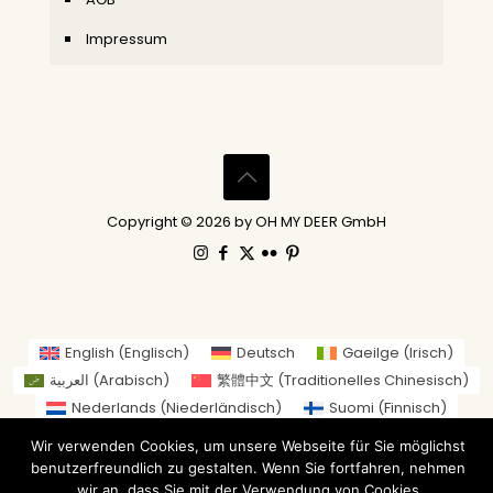
Impressum
Copyright © 2026 by OH MY DEER GmbH
English
(
Englisch
)
Deutsch
Gaeilge
(
Irisch
)
العربية
(
Arabisch
)
繁體中文
(
Traditionelles Chinesisch
)
Nederlands
(
Niederländisch
)
Suomi
(
Finnisch
)
Français
(
Französisch
)
Italiano
(
Italienisch
)
Wir verwenden Cookies, um unsere Webseite für Sie möglichst
日本語
(
Japanisch
)
benutzerfreundlich zu gestalten. Wenn Sie fortfahren, nehmen
Norsk bokmål
(
Norwegisch (Buchsprache)
)
wir an, dass Sie mit der Verwendung von Cookies