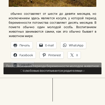
обычно составляет от шести до девяти месяцев, но
исключением здесь является косуля, у которой период
беременности потомства составляет десять месяцев. В
помете обычно один молодой особь. Воспитанием
животных занимаются самки, как это обычно бывает в
животном мире.
Печать
E-mail
WhatsApp
Facebook
Pinterest
X
LinkedIn
После окончания периода беременности молодое животное
Стадо оленей во главе с красивым самцом
Вот фотография лося и его дамы сердца
с любовью воспитывается родителями