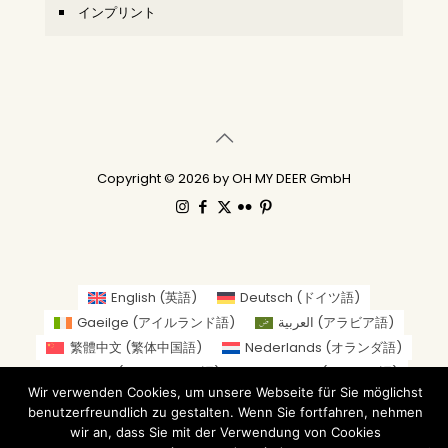
インプリント
Copyright © 2026 by OH MY DEER GmbH
English
(
英語
)
Deutsch
(
ドイツ語
)
Gaeilge
(
アイルランド語
)
العربية
(
アラビア語
)
繁體中文
(
繁体中国語
)
Nederlands
(
オランダ語
)
Suomi
(
フィンランド語
)
Français
(
フランス語
)
Wir verwenden Cookies, um unsere Webseite für Sie möglichst
Italiano
(
イタリア語
)
日本語
benutzerfreundlich zu gestalten. Wenn Sie fortfahren, nehmen
Norsk bokmål
(
ノルウェー・ブークモール
)
wir an, dass Sie mit der Verwendung von Cookies
Русский
(
ロシア語
)
Español
(
スペイン語
)