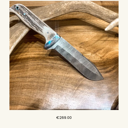
価
の
格
価
は
格
€289.00
は
で
€249.00
し
で
た。
す。
€
269.00