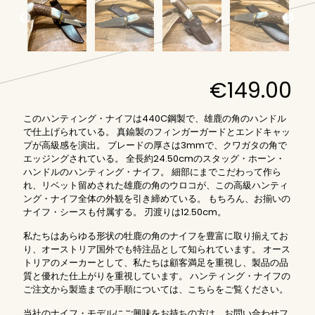
€
149.00
このハンティング・ナイフは440C鋼製で、雄鹿の角のハンドル
で仕上げられている。 真鍮製のフィンガーガードとエンドキャッ
プが高級感を演出。 ブレードの厚さは3mmで、クワガタの角で
エッジングされている。 全長約24.50cmのスタッグ・ホーン・
ハンドルのハンティング・ナイフ。 細部にまでこだわって作ら
れ、リベット留めされた雄鹿の角のウロコが、この高級ハンティ
ング・ナイフ全体の外観を引き締めている。 もちろん、お揃いの
ナイフ・シースも付属する。 刃渡りは12.50cm。
私たちはあらゆる形状の牡鹿の角のナイフを豊富に取り揃えてお
り、オーストリア国外でも特注品として知られています。 オース
トリアのメーカーとして、私たちは顧客満足を重視し、製品の品
質と優れた仕上がりを重視しています。 ハンティング・ナイフの
ご注文から製造までの手順については、こちらをご覧ください
。
当社のナイフ・モデルにご興味をお持ちの方は、お問い合わせフ