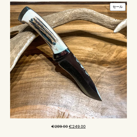
販
セール
売
中
の
商
品
元
現
€
289.00
€
249.00
の
在