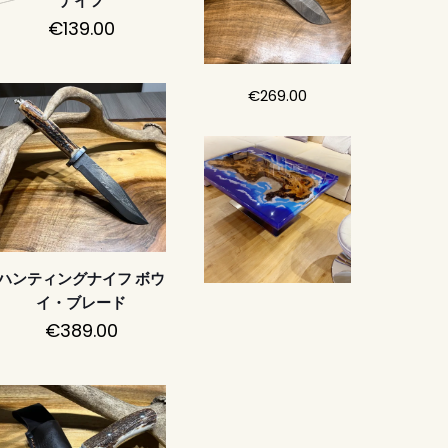
€289.00
は
ナイフ
で
€249.00
€
139.00
し
で
た。
す。
€
269.00
ハンティングナイフ ボウ
イ・ブレード
€
389.00