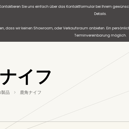
? Kontaktieren Sie uns einfach über das Kontaktformular bei Ihrem gewünsc
Details.
n, dass wir keinen Showroom, oder Verkaufsraum anbieten. Ein persönlic
Terminvereinbarung möglich.
角ナイフ
の製品
鹿角ナイフ