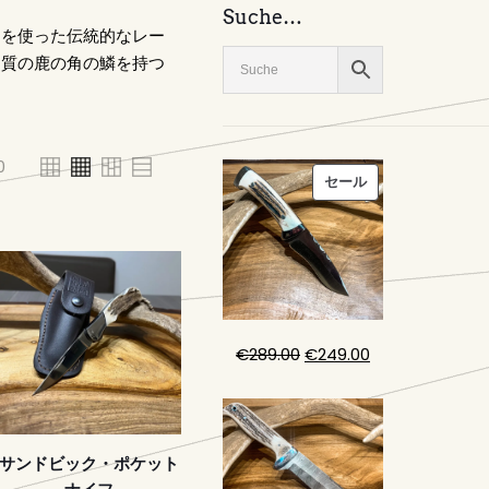
Suche…
の角を使った伝統的なレー
高品質の鹿の角の鱗を持つ
0
販
セール
売
中
の
商
品
元
現
€
289.00
€
249.00
の
在
価
の
格
価
は
格
サンドビック・ポケット