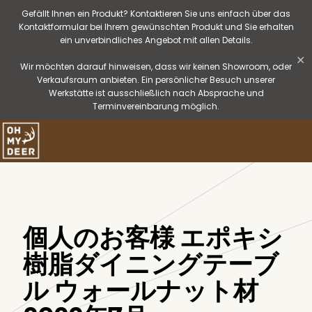
Gefällt Ihnen ein Produkt? Kontaktieren Sie uns einfach über das
Kontaktformular bei Ihrem gewünschten Produkt und Sie erhalten
ein unverbindliches Angebot mit allen Details.
✕
Wir möchten darauf hinweisen, dass wir keinen Showroom, oder
Verkaufsraum anbieten. Ein persönlicher Besuch unserer
Werkstätte ist ausschließlich nach Absprache und
Terminvereinbarung möglich.
個人のお客様 エポキシ
樹脂ダイニングテーブ
ル ウォールナット材