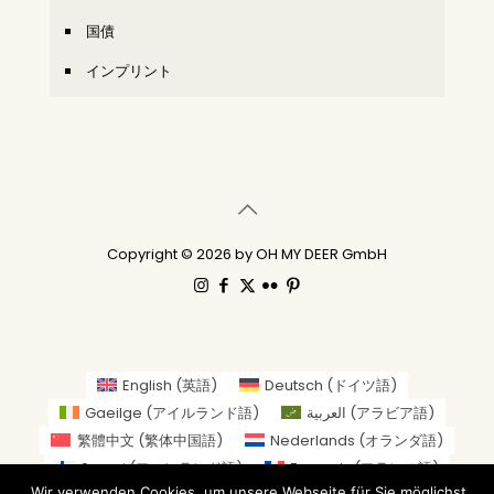
国債
インプリント
Copyright © 2026 by OH MY DEER GmbH
English
(
英語
)
Deutsch
(
ドイツ語
)
Gaeilge
(
アイルランド語
)
العربية
(
アラビア語
)
繁體中文
(
繁体中国語
)
Nederlands
(
オランダ語
)
Suomi
(
フィンランド語
)
Français
(
フランス語
)
Wir verwenden Cookies, um unsere Webseite für Sie möglichst