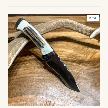
販
セール
売
中
の
商
品