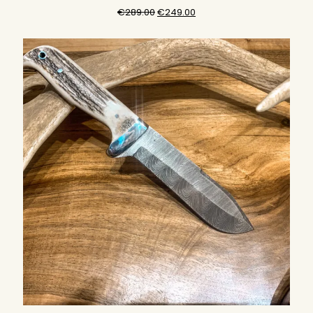
元
現
€
289.00
€
249.00
の
在
価
の
格
価
は
格
€289.00
は
で
€249.00
し
で
た。
す。