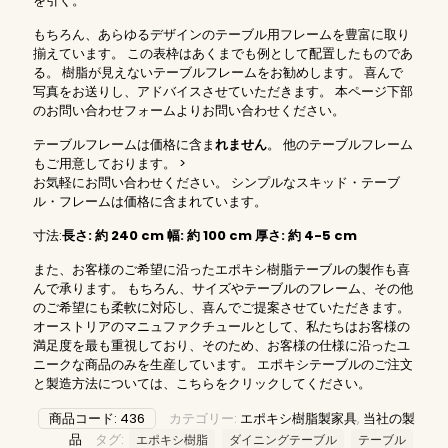
を引く。
もちろん、あらゆるデザインのテーブル用フレームを豊富に取り
揃えています。 この表枠はあくまでも例として配置したものであ
る。 樹脂が見えないテーブルフレームをお勧めします。 喜んで
写真をお送りし、アドバイスさせていただきます。 本ページ下部
のお問い合わせフォームよりお問い合わせください。
テーブルフレームは価格に含ま
れません
。 他のテーブルフレーム
もご用意しております。 >
お気軽にお問い合わせください。 シンプルなスキッド・テーブ
ル・フレームは価格に含まれています。
寸法:
長さ: 約 240 cm 幅: 約 100 cm 厚さ: 約 4-5 cm
また、お客様のご希望に沿ったエポキシ樹脂テーブルの製作も喜
んで承ります。 もちろん、サイズやテーブルのフレーム、その他
のご希望にも柔軟に対応し、喜んでご提案させていただきます。
オーストリアのマニュファクチュールとして、私たちはお客様の
満足度を最も重視しており、そのため、お客様の仕様に沿ったユ
ニークな商品のみを生産しています。 エポキシテーブルのご注文
と製造方法については、こちらを
クリックして
ください。
商品コード:
436
カテゴリー:
エポキシ樹脂製家具
,
当社の製
品
タグ:
エポキシ樹脂
ダイニングテーブル
テーブル