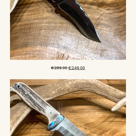
元
現
€
289.00
€
249.00
の
在
価
の
格
価
は
格
€289.00
は
で
€249.00
し
で
た。
す。