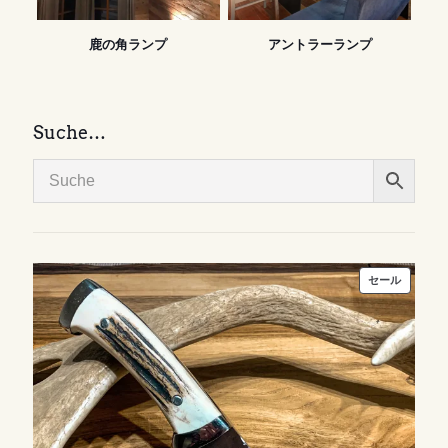
鹿の角ランプ
アントラーランプ
Suche…
販
セール
売
中
の
商
品