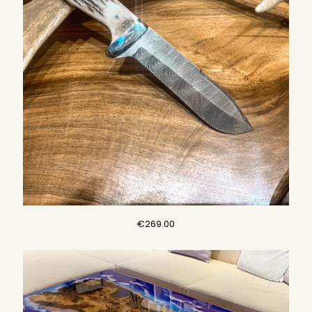
し
で
た。
す。
€
269.00