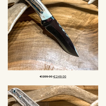
商
品
元
現
€
289.00
€
249.00
の
在
価
の
格
価
は
格
€289.00
は
で
€249.00