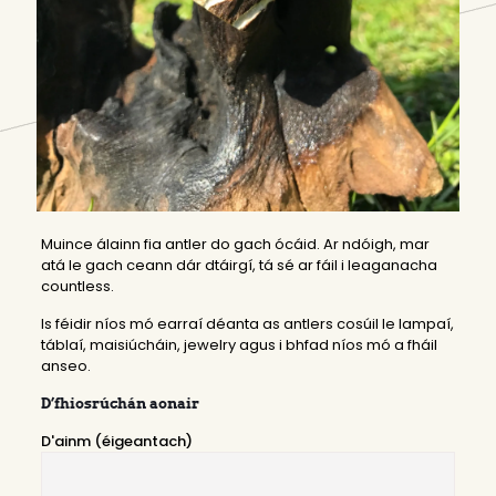
Muince álainn fia antler do gach ócáid. Ar ndóigh, mar
atá le gach ceann dár dtáirgí, tá sé ar fáil i leaganacha
countless.
Is féidir níos mó earraí déanta as antlers cosúil le
lampaí
,
táblaí
,
maisiúcháin
,
jewelry
agus i bhfad níos mó a fháil
anseo
.
D’fhiosrúchán aonair
D'ainm (éigeantach)