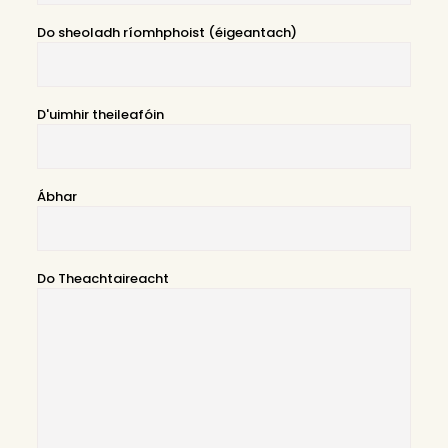
Do sheoladh ríomhphoist (éigeantach)
D'uimhir theileafóin
Ábhar
Do Theachtaireacht