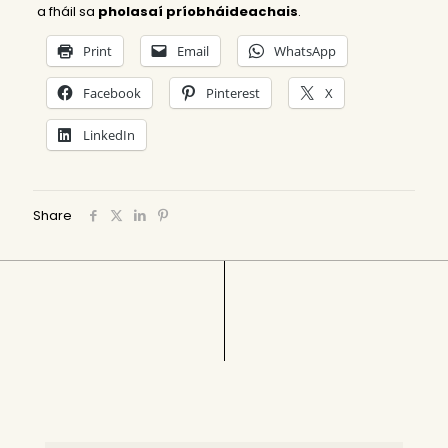
a fháil sa
pholasaí príobháideachais
.
Print
Email
WhatsApp
Facebook
Pinterest
X
LinkedIn
Share