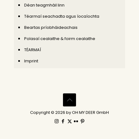
Déan teagmháil linn
Téarmaí seachadta agus íocaíochta
Beartas príobháideachais
Polasaí cealaithe & foirm cealaithe
TÉARMAÍ
Imprint
Copyright © 2026 by OH MY DEER GmbH