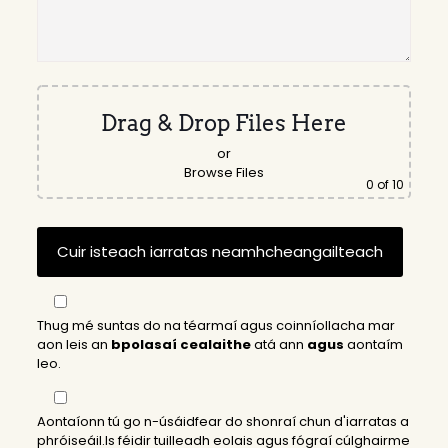
Drag & Drop Files Here
or
Browse Files
0
of 10
Thug mé suntas do na téarmaí agus coinníollacha mar
aon leis an
bpolasaí cealaithe
atá ann
agus
aontaím
leo.
Aontaíonn tú go n-úsáidfear do shonraí chun d'iarratas a
phróiseáil.Is féidir tuilleadh eolais agus fógraí cúlghairme