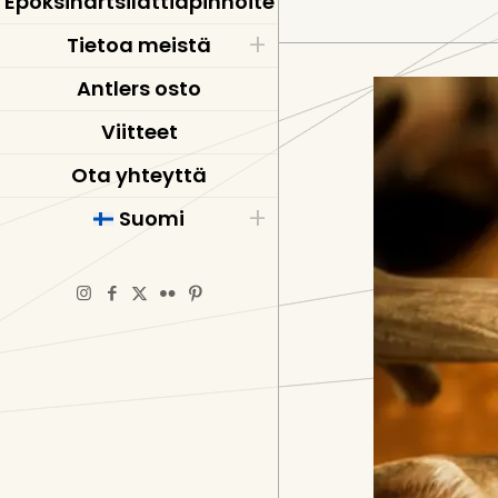
Epoksihartsilattiapinnoite
Tietoa meistä
Antlers osto
Viitteet
Ota yhteyttä
Suomi