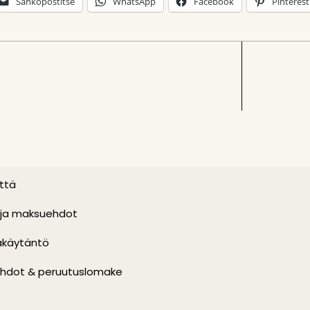
Sähköpostitse
WhatsApp
Facebook
Pinterest
ttä
 ja maksuehdot
akäytäntö
hdot & peruutuslomake