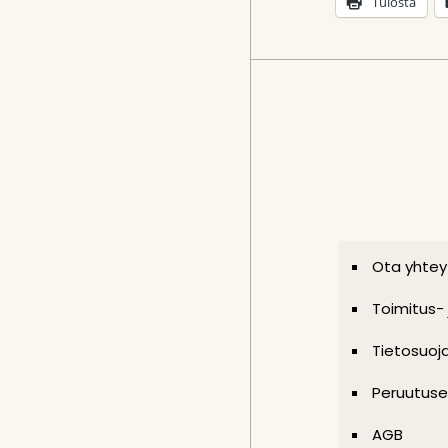
Tulosta
Ota yhtey
Toimitus-
Tietosuoj
Peruutuse
AGB