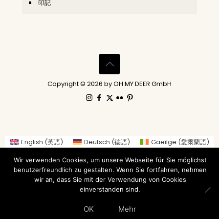
印記
Copyright © 2026 by OH MY DEER GmbH
English
(
英語
)
Deutsch
(
德語
)
Gaeilge
(
愛爾蘭語
)
العربية
(
阿拉伯語
)
繁體中文
Nederlands
(
荷蘭語
)
Wir verwenden Cookies, um unsere Webseite für Sie möglichst
Suomi
(
芬蘭語
)
Français
(
法語
)
benutzerfreundlich zu gestalten. Wenn Sie fortfahren, nehmen
Italiano
(
義大利語
)
日本語
(
日語
)
wir an, dass Sie mit der Verwendung von Cookies
einverstanden sind.
Norsk bokmål
(
挪威布克莫爾語
)
Русский
(
俄語
)
Español
(
西班牙語
)
Svenska
(
瑞典語
)
OK
Mehr