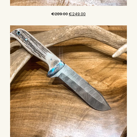
原
目
€
289.00
€
249.00
始
前
價
價
格：
格：
€289.00。
€249.00。