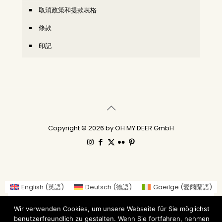
取消政策和提款表格
條款
印記
Copyright © 2026 by OH MY DEER GmbH
English
(
英語
)
Deutsch
(
德語
)
Gaeilge
(
愛爾蘭語
)
العربية
(
阿拉伯語
)
繁體中文
Nederlands
(
荷蘭語
)
Wir verwenden Cookies, um unsere Webseite für Sie möglichst
Suomi
(
芬蘭語
)
Français
(
法語
)
benutzerfreundlich zu gestalten. Wenn Sie fortfahren, nehmen