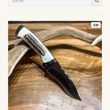
特
促銷
價
商
品