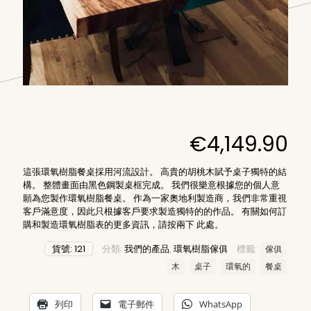
€
4,149.90
這張環氧樹脂餐桌採用河流設計。 高貴的胡桃木賦予桌子獨特的結
構。 整體畫面由黑色鋼製桌框完成。 我們很樂意根據您的個人意
願為您製作環氧樹脂餐桌。 作為一家奧地利製造商，我們非常重視
客戶滿意度，因此只根據客戶要求製造獨特的的作品。 有關如何訂
購和製造環氧樹脂表的更多資訊，請按兩下
此處
。
貨號:
121
分類:
我們的產品
,
環氧樹脂傢俱
標籤:
傢俱
木
桌子
環氧的
餐桌
列印
電子郵件
WhatsApp